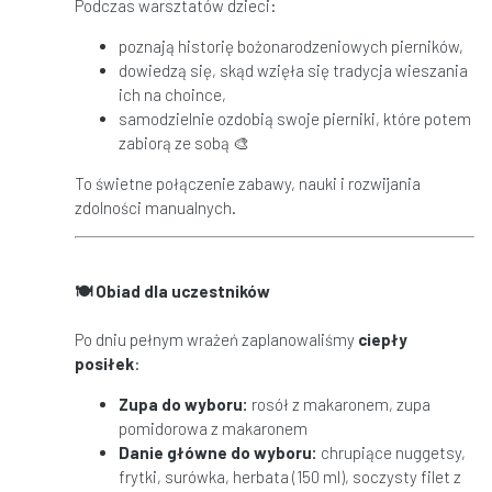
Podczas warsztatów dzieci:
poznają historię bożonarodzeniowych pierników,
dowiedzą się, skąd wzięła się tradycja wieszania
ich na choince,
samodzielnie ozdobią swoje pierniki, które potem
zabiorą ze sobą 🎨
To świetne połączenie zabawy, nauki i rozwijania
zdolności manualnych.
🍽
Obiad dla uczestników
Po dniu pełnym wrażeń zaplanowaliśmy
ciepły
posiłek
:
Zupa do wyboru:
rosół z makaronem, zupa
pomidorowa z makaronem
Danie główne do wyboru:
chrupiące nuggetsy,
frytki, surówka, herbata (150 ml), soczysty filet z