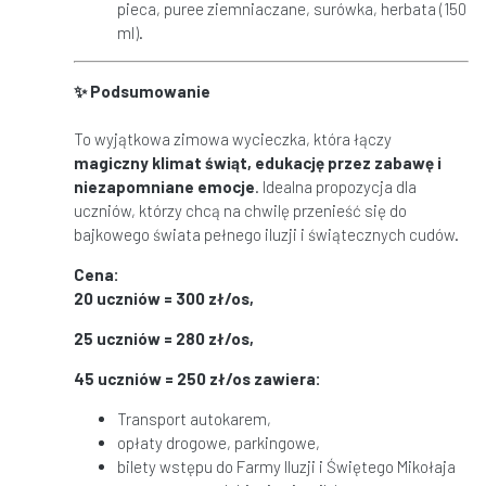
pieca, puree ziemniaczane, surówka, herbata (150
ml).
✨
Podsumowanie
To wyjątkowa zimowa wycieczka, która łączy
magiczny klimat
ś
wi
ą
t, edukacj
ę
przez zabaw
ę
i
niezapomniane emocje
. Idealna propozycja dla
uczniów, którzy chcą na chwilę przenieść się do
bajkowego świata pełnego iluzji i świątecznych cudów.
Cena:
20 uczniów = 300 zł/os,
25 uczniów = 280 zł/os,
45 uczniów = 250 zł/os zawiera:
Transport autokarem,
opłaty drogowe, parkingowe,
bilety wstępu do Farmy Iluzji i Świętego Mikołaja