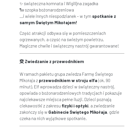
✨ świąteczna komnata i Wigilijna zagadka
🐑 szopka bożonarodzeniowa
...i wiele innych niespodzianek – w tym
spotkanie z
samym
Ś
wi
ę
tym Miko
ł
ajem!
Część atrakcji odbywa się w pomieszczeniach
ogrzewanych, a część na świeżym powietrzu.
Magiczne chwile i świąteczny nastrój gwarantowane!
🧝‍ Zwiedzanie z przewodnikiem
W ramach pakietu grupa zwiedza Farmę Świętego
Mikołaja z
przewodnikiem w stroju elfa
(ok. 90
minut). Elf wprowadza dzieci w świąteczny nastrój,
opowiada o bożonarodzeniowych tradycjach i pokazuje
najciekawsze miejsca pełne iluzji. Dzieci poznają
ciekawostki z zakresu
fizyki i optyki
, a zwiedzanie
zakończy się w
Gabinecie
Ś
wi
ę
tego Miko
ł
aja
, gdzie
czeka na nich wyjątkowe spotkanie.