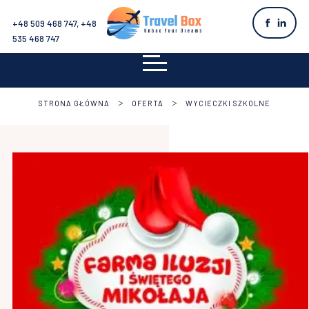
+48 509 468 747, +48
535 468 747
>
>
STRONA GŁÓWNA
OFERTA
WYCIECZKI SZKOLNE