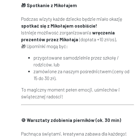
🎁
Spotkanie z Mikołajem
Podczas wizyty każde dziecko będzie miało okazję
spotka
ć
si
ę
z Miko
ł
ajem osobi
ś
cie!
Istnieje możliwość zorganizowania
wr
ę
czenia
prezent
ó
w przez Miko
ł
aja
(dopłata +10 zł/os).
🎁 Upominki mogą być:
przygotowane samodzielnie przez szkołę /
rodziców, lub
zamówione za naszym pośrednictwem (ceny od
15 do 30 zł).
To magiczny moment pełen emocji, uśmiechów i
świątecznej radości!
🍪
Warsztaty zdobienia pierników (ok. 30 min)
Pachnąca świętami, kreatywna zabawa dla każdego!