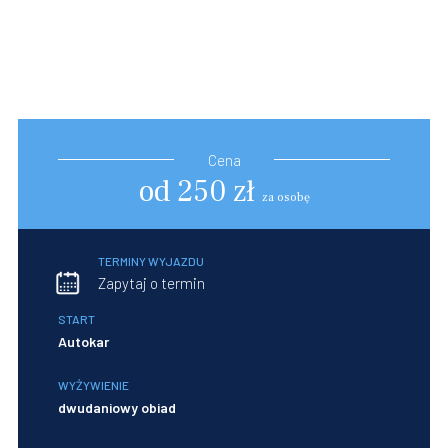
Cena
od 250 zł
za osobę
TERMINY WYJAZDU
Zapytaj o termin
START
Autokar
WYŻYWIENIE
dwudaniowy obiad