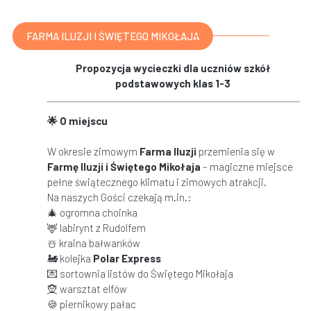
FARMA ILUZJI I ŚWIĘTEGO MIKOŁAJA
Propozycja wycieczki dla uczniów szkół
podstawowych klas 1-3
🌟
O miejscu
W okresie zimowym
Farma Iluzji
przemienia się w
Farm
ę
Iluzji i
Ś
wi
ę
tego Miko
ł
aja
– magiczne miejsce
pełne świątecznego klimatu i zimowych atrakcji.
Na naszych Gości czekają m.in.:
🎄 ogromna choinka
🦌 labirynt z Rudolfem
☃️ kraina bałwanków
🚂 kolejka
Polar Express
💌 sortownia listów do Świętego Mikołaja
🧝 warsztat elfów
🍪 piernikowy pałac