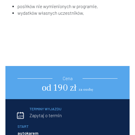
posiłków nie wymienionych w programie,
wydatków własnych uczestników,
Cena
od 190 zł
za osobę
TERMINY WYJAZDU
Zapytaj o termin
START
autokarem