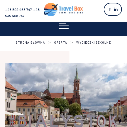
+48 509 468 747, +48
535 468 747
>
>
STRONA GŁÓWNA
OFERTA
WYCIECZKI SZKOLNE