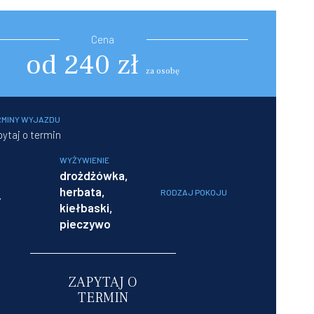
Cena
od 240 zł
za osobę
RMINY WYJAZDU
ytaj o termin
WYŻYWIENIE
drożdżówka,
herbata,
RODZAJ POKOJU
r
kiełbaski,
pieczywo
ZAPYTAJ O
TERMIN