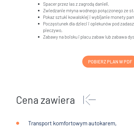
Spacer przez las z zagrodą danieli,
Zwiedzanie młyna wodnego połączonego ze sta
Pokaz sztuki kowalskiej i wybijanie monety pa
Poczęstunek dla dzieci i opiekunów pod zadaszo
pieczywo,
Zabawy na boisku i placu zabaw lub zabawa dy
POBIERZ PLAN W PDF
Cena zawiera
Transport komfortowym autokarem,