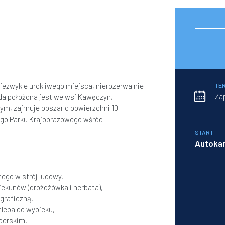
iezwykle urokliwego miejsca, nierozerwalnie
TE
Zap
da położona jest we wsi Kawęczyn,
ym, zajmuje obszar o powierzchni 10
go Parku Krajobrazowego wśród
START
Autoka
ego w strój ludowy,
iekunów (drożdżówka i herbata),
ograficzną,
hleba do wypieku,
perskim,