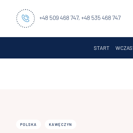
+48 509 468 747, +48 535 468 747
START
WCZAS
POLSKA
KAWĘCZYN