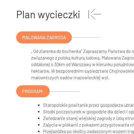
Plan wycieczki
MALOWANA ZAGRODA
„ Od ziarenka do bochenka” Zapraszamy Państwa do n
związanego z polską kulturą ludową. Malowana Zagro
oddalonej o 30km od Warszawy w kierunku południow
hektarów. W bezpośrednim sąsiedztwie Chojnowskie
malowniczych sadów mazowieckiej wsi.
PROGRAM:
Staropolskie powitanie przez gospodarza ubran
Słodki poczęstunek w gospodzie dla dzieci i op
Zwiedzanie starej wiejskiej zagrody z izbą etn
Zajęcia w piekarni z pokazem przygotowania c
Przejażdżka po okolicy zadaszonym wozem tra