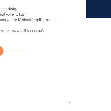
rą szkołą,
miątkowej w kuźni,
ną wiatą: kiełbaski z grilla, ketchup,
skotekowa w sali tanecznej.