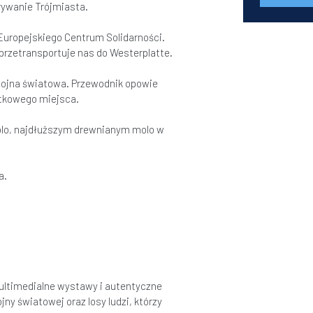
rywanie Trójmiasta.
Europejskiego Centrum Solidarności.
przetransportuje nas do Westerplatte.
I wojna światowa. Przewodnik opowie
jątkowego miejsca.
olo, najdłuższym drewnianym molo w
a.
ltimedialne wystawy i autentyczne
ny światowej oraz losy ludzi, którzy