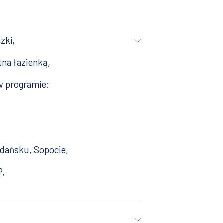
zki,
tna łazienką,
w programie:
dańsku, Sopocie,
P,