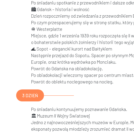
Po śniadaniu spotkanie z przewodnikiem i dalsze odk
🏙 Gdańsk – historia i wolność
Dzień rozpoczniemy od zwiedzania z przewodnikiem 
Po czym przespacerujemy się w stronę statku, który 
🪖 Westerplatte
Miejsce, gdzie 1 września 1939 roku rozpoczęła się I
o bohaterstwie polskich żołnierzy i historii tego wy
🌊 Sopot – elegancki kurort nad Bałtykiem
Następnie przejazd do Sopotu. Spacer po słynnym M
Europie, oraz krótka wędrówka po Monciaku.
Powrót do Gdańska na obiadokolację.
Po obiadokolacji wieczorny spacer po centrum miast
Powrót do obiektu noclegowego na nocleg.
3 DZIEŃ
Po śniadaniu kontynuujemy poznawanie Gdańska.
🏛️ Muzeum II Wojny Światowej
Jedno z najnowocześniejszych muzeów w Europie. Mu
eksponaty pozwolą młodzieży zrozumieć dramat II woj