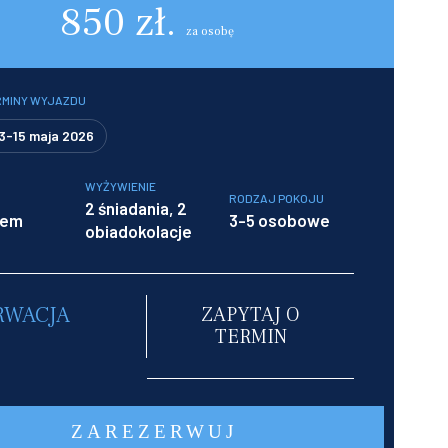
850 zł.
za osobę
RMINY WYJAZDU
3-15 maja 2026
WYŻYWIENIE
RODZAJ POKOJU
2 śniadania, 2
rem
3-5 osobowe
obiadokolacje
RWACJA
ZAPYTAJ O
TERMIN
ZAREZERWUJ