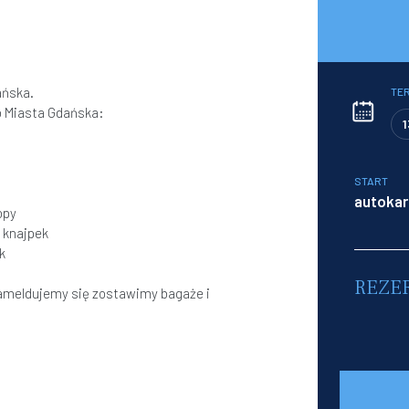
ańska.
TE
 Miasta Gdańska:
1
START
autoka
opy
h knajpek
k
REZE
ameldujemy się zostawimy bagaże i