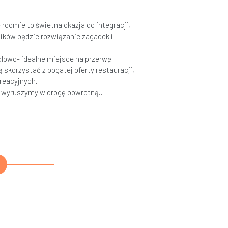
roomie to świetna okazja do integracji,
ików będzie rozwiązanie zagadek i
lowo- idealne miejsce na przerwę
skorzystać z bogatej oferty restauracji,
kreacyjnych.
i wyruszymy w drogę powrotną..