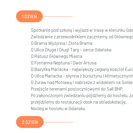
1 DZIEŃ
Spotkanie pod szkołą i wyjazd w trasę w kierunku Gd
Zwiedzanie z przewodnikiem zaczniemy od Głównego
 Brama Wyżynna i Złota Brama
 Ulica Długa i Długi Targ – serce Gdańska
 Ratusz Głównego Miasta
 Fontanna Neptuna i Dwór Artusa
 Bazylika Mariacka – największy ceglany kościół Eur
 Ulica Mariacka – słynna z bursztynu i klimatycznyc
 Żuraw nad Motławą i nabrzeże z widokiem na Sołde
Przejście terenami postoczniowymi do Sali BHP.
Po zakończonym zwiedzaniu pójdziemy do hostelu, z
przejdziemy do restauracji obok na obiadokolację.
Nocleg w hostelu w Gdańsku
2 DZIEŃ