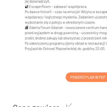
jej doświadczyli.
🔐 Escape Room – zabawa i współpraca
Po dawce historii – czas na emocje! Wizyta w escape 
współpracy i logicznego myślenia. Zadaniem uczestn
wydostanie się z pokoju w określonym czasie.
🏬 Galeria Forum Gdańsk – nowoczesne centrum hand
przed wyjazdem w drogę powrotną – uczestnicy mogą 
zrobić drobne zakupy lub skorzystać z przestrzeni re
Po zakończeniu programu zjemy obiad w restauracji 
Przyjazd do Ostrowi Mazowieckiej ok. godziny 22:00.
POBIERZ PLAN W PDF