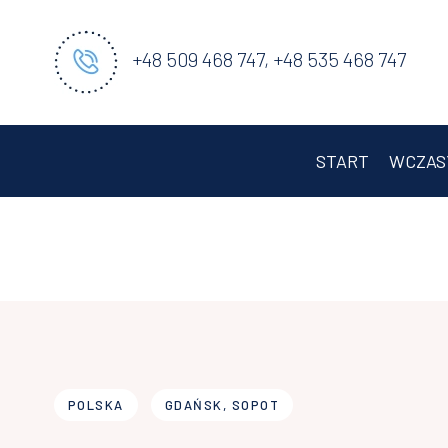
+48 509 468 747, +48 535 468 747
START
WCZAS
POLSKA
GDAŃSK, SOPOT