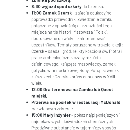
8:30 wyjazd spod szkoły
do Czerska.
11:00 Zamek Czersk -
zajęcia edukacyjne
poprowadzi przewodnik. Zwiedzanie zamku
połączone z opowieścią o przeszłości tego
miejsca na tle historii Mazowsza i Polski,
dostosowane do wieku i zainteresowań
uczestników. Tematy poruszane w trakcie lekcji:
Czersk – osada i gród, relikty kościoła św. Piotra i
prace archeologiczne, czasy rozbicia
dzielnicowego, książęta mazowieccy, zamek
gotycki, winnice królowej Bony, Potop szwedzki i
zniszczenie Czerska, próby odbudowy w XVIII
wieku.
12:
00 Gra terenowa na Zamku lub Quest
miejski,
Przerwa na posiłek w restauracji McDonald
we własnym zakresie.
15:00 Mały Inżynier
– pokaz najpiękniejszych i
najciekawszych doświadczeń chemicznych!
Przedziwne substancje w tajemniczy sposób