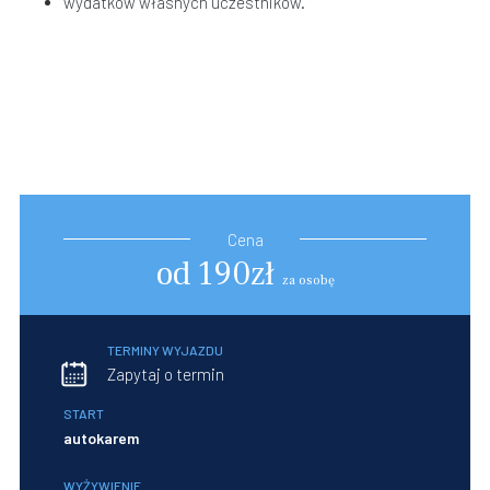
wydatków własnych uczestników.
Cena
od 190zł
za osobę
TERMINY WYJAZDU
Zapytaj o termin
START
autokarem
WYŻYWIENIE