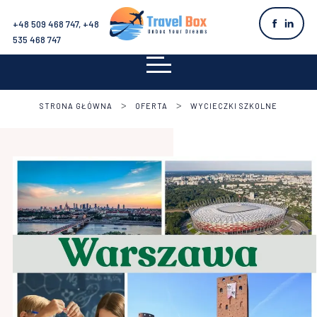
+48 509 468 747, +48
535 468 747
>
>
STRONA GŁÓWNA
OFERTA
WYCIECZKI SZKOLNE