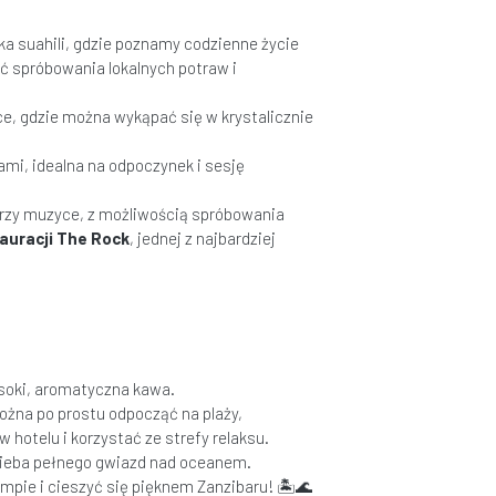
ka suahili, gdzie poznamy codzienne życie
ć spróbowania lokalnych potraw i
ce, gdzie można wykąpać się w krystalicznie
mi, idealna na odpoczynek i sesję
rzy muzyce, z możliwością spróbowania
auracji The Rock
, jednej z najbardziej
soki, aromatyczna kawa.
Można po prostu odpocząć na plaży,
 hotelu i korzystać ze strefy relaksu.
 nieba pełnego gwiazd nad oceanem.
pie i cieszyć się pięknem Zanzibaru! 🏝🌊