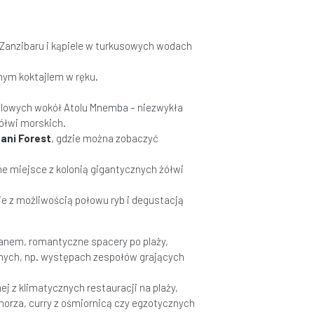
h Zanzibaru i kąpiele w turkusowych wodach
nym koktajlem w ręku.
alowych wokół Atolu Mnemba – niezwykła
żółwi morskich.
ani Forest
, gdzie można zobaczyć
ne miejsce z kolonią gigantycznych żółwi
e z możliwością połowu ryb i degustacją
anem, romantyczne spacery po plaży,
lnych, np. występach zespołów grających
ej z klimatycznych restauracji na plaży,
orza, curry z ośmiornicą czy egzotycznych