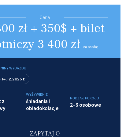
Cena
800 zł + 350$ + bilet
otniczy 3 400 zł
za osobę
RMINY WYJAZDU
-14.12.2025 r.
WYŻYWIENIE
RODZAJ POKOJU
 z
śniadania i
2-3 osobowe
wy
obiadokolacje
ZAPYTAJ O