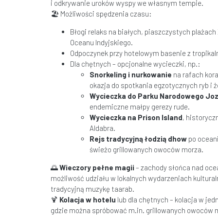
i odkrywanie uroków wyspy we własnym tempie.
🏖 Możliwości spędzenia czasu:
Błogi relaks na białych, piaszczystych plażac
Oceanu Indyjskiego.
Odpoczynek przy hotelowym basenie z tropikal
Dla chętnych – opcjonalne wycieczki, np.:
Snorkeling i nurkowanie
na rafach kor
okazja do spotkania egzotycznych ryb i 
Wycieczka do Parku Narodowego Joz
endemiczne małpy gerezy rude.
Wycieczka na Prison Island
, historycz
Aldabra.
Rejs tradycyjną łodzią dhow
po oceani
świeżo grillowanych owoców morza.
🌅
Wieczory pełne magii
– zachody słońca nad oce
możliwość udziału w lokalnych wydarzeniach kultura
tradycyjną muzykę taarab.
🍹
Kolacja w hotelu
lub dla chętnych – kolacja w jedn
gdzie można spróbować m.in. grillowanych owoców m