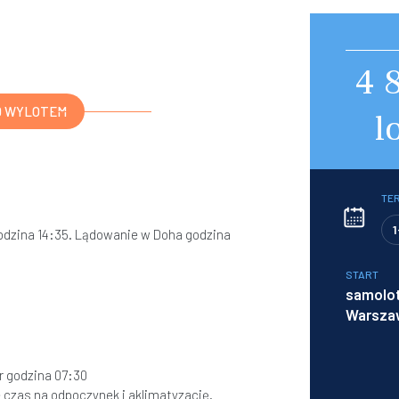
4 
D WYLOTEM
l
TE
1
godzina 14:35. Lądowanie w Doha godzina
START
samolot
Warsza
r godzina 07:30
e czas na odpoczynek i aklimatyzację.