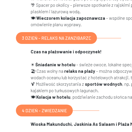
🌴 Spacer po okolicy – pierwsze spotkanie z rajskimi
piaskiem i lazurową wodą.
🍽
Wieczorem kolacja zapoznawcza
– wspólne spo
omówienie planu wyprawy.
3 DZIEŃ - RELAKS NA ZANZIBARZE
Czas na plażowanie i odpoczynek!
☀
Śniadanie w hotelu
– świeże owoce, lokalne spec
🏖 Czas wolny na
relaks na plaży
– można odpoczywa
wodach oceanu lub korzystać z hotelowych atrakcji, t
🍹 Możliwość skorzystania z
sportów wodnych
, np.
kajakiem po turkusowych lagunach.
🍽
Kolacja w hotelu
, podziwianie zachodu słońca 
4 DZIEŃ - ZWIEDZANIE
Wioska Makunduchi, Jaskinia As Salaam i Plaża