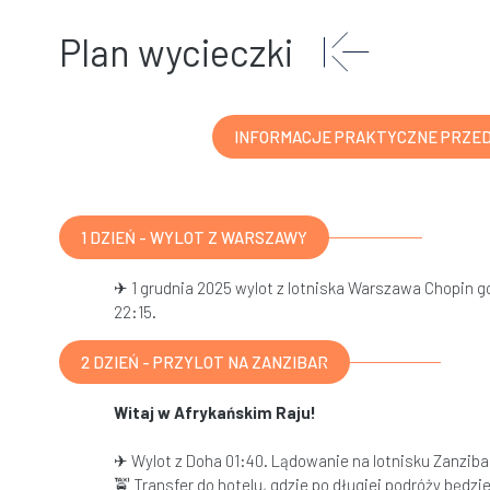
Plan wycieczki
INFORMACJE PRAKTYCZNE PRZE
1 DZIEŃ - WYLOT Z WARSZAWY
✈ 1 grudnia 2025 wylot z lotniska Warszawa Chopin 
22:15.
2 DZIEŃ - PRZYLOT NA ZANZIBAR
Witaj w Afrykańskim Raju!
✈ Wylot z Doha 01:40. Lądowanie na lotnisku Zanziba
🚖 Transfer do hotelu, gdzie po długiej podróży będzi