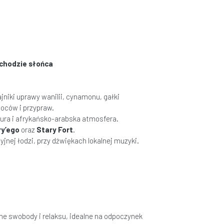
achodzie słońca
jniki uprawy wanilii, cynamonu, gałki
oców i przypraw.
ktura i afrykańsko-arabska atmosfera.
y’ego
oraz
Stary Fort
.
yjnej łodzi, przy dźwiękach lokalnej muzyki.
łne swobody i relaksu, idealne na odpoczynek