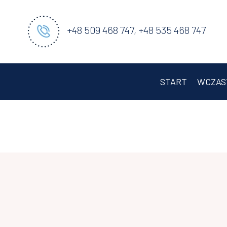
+48 509 468 747, +48 535 468 747
START
WCZAS