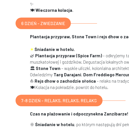
✨
🍽
Wieczorna kolacja
.
6 DZIEŃ - ZWIEDZANIE
Plantacja przypraw, Stone Town i rejs dhow o z
☀
Śniadanie w hotelu.
🌿
Plantacja przypraw (Spice Farm)
– odkryjemy ta
muszkatołowej i goździków. Degustacja lokalnych ow
🏛
Stone Town
– wąskie uliczki, kolonialna archite
Odwiedzimy
Targ Darajani
,
Dom Freddiego Mercur
⛵
Rejs dhow o zachodzie słońca
– relaks na tradyc
🍽 Kolacja na pokładzie, powrót do hotelu.
7-8 DZIEŃ - RELAKS, RELAKS, RELAKS
Czas na plażowanie i odpoczynekna Zanzibarze!
🌞
Śniadanie w hotelu
, po którym następują dni pe