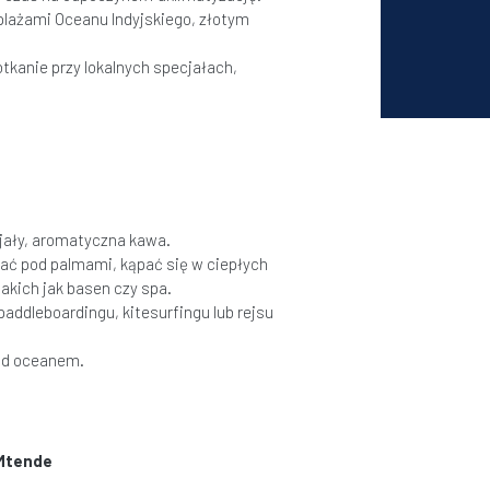
 plażami Oceanu Indyjskiego, złotym
tkanie przy lokalnych specjałach,
jały, aromatyczna kawa.
ć pod palmami, kąpać się w ciepłych
akich jak basen czy spa.
 paddleboardingu, kitesurfingu lub rejsu
nad oceanem.
 Mtende