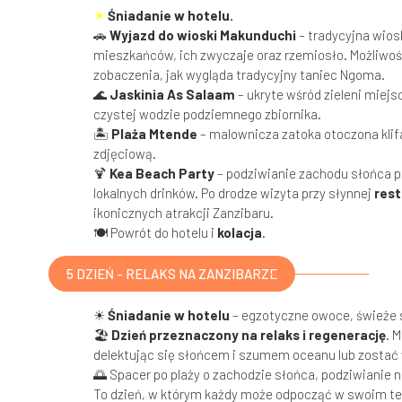
☀
Śniadanie w hotelu.
🚗
Wyjazd do wioski Makunduchi
– tradycyjna wios
mieszkańców, ich zwyczaje oraz rzemiosło. Możliwoś
zobaczenia, jak wygląda tradycyjny taniec Ngoma.
🌊
Jaskinia As Salaam
– ukryte wśród zieleni miejs
czystej wodzie podziemnego zbiornika.
🏝
Plaża Mtende
– malownicza zatoka otoczona klifa
zdjęciową.
🍹
Kea Beach Party
– podziwianie zachodu słońca p
lokalnych drinków. Po drodze wizyta przy słynnej
rest
ikonicznych atrakcji Zanzibaru.
🍽 Powrót do hotelu i
kolacja
.
5 DZIEŃ - RELAKS NA ZANZIBARZE
☀
Śniadanie w hotelu
– egzotyczne owoce, świeże 
🏖
Dzień przeznaczony na relaks i regenerację
. 
delektując się słońcem i szumem oceanu lub zostać w
🌅 Spacer po plaży o zachodzie słońca, podziwianie
To dzień, w którym każdy może odpocząć w swoim tem